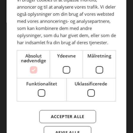
1711 København V
annoncer og til at analysere vores trafik. Vi deler
CVR: 32322654
også oplysninger om din brug af vores websted
+45 33211421
med vores annoncerings- og analysepartnere,
inco@inco.dk
som kan kombinere dem med andre
Man - Fre
06:00 - 17:00
oplysninger, som du har givet dem, eller som de
Lørdag
06:00 - 14:00
har indsamlet fra din brug af deres tjenester.
Søndag
08:00 - 14:00
Absolut
Ydeevne
Målretning
nødvendige
Funktionalitet
Uklassificerede
Ejby Industrivej 111
2600 Glostrup
CVR: 37589608
ACCEPTER ALLE
+45 72108181
kundeservice@incoglo.dk
AFVIS ALLE