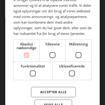
1711 København V
annoncer og til at analysere vores trafik. Vi deler
CVR: 32322654
også oplysninger om din brug af vores websted
+45 33211421
med vores annoncerings- og analysepartnere,
inco@inco.dk
som kan kombinere dem med andre
Man - Fre
06:00 - 17:00
oplysninger, som du har givet dem, eller som de
Lørdag
06:00 - 14:00
har indsamlet fra din brug af deres tjenester.
Søndag
08:00 - 14:00
Absolut
Ydeevne
Målretning
nødvendige
Funktionalitet
Uklassificerede
Ejby Industrivej 111
2600 Glostrup
CVR: 37589608
ACCEPTER ALLE
+45 72108181
kundeservice@incoglo.dk
AFVIS ALLE