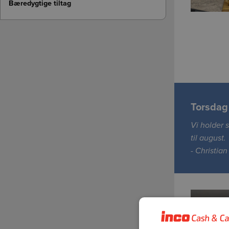
Det levende køkken
Bæredygtige tiltag
Et grønnere køkken
Convenience - klar til brug
Torsdag 
Vi holder 
til august.
- Christia