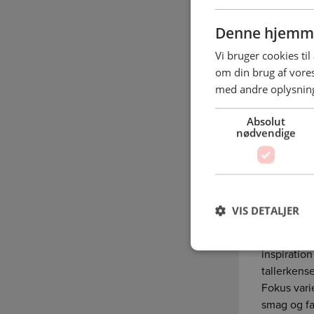
Denne hjemme
Vi bruger cookies til
om din brug af vor
med andre oplysninge
Absolut
nødvendige
Oplev s
Smag før d
I
Det leve
VIS DETALJER
udvalgte r
Vi tilbyde
inspiration
tallerkens
Fokus vari
smag og fa