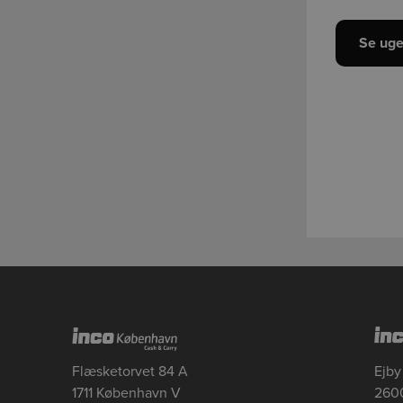
Se uge
Flæsketorvet 84 A
Ejby 
1711 København V
2600