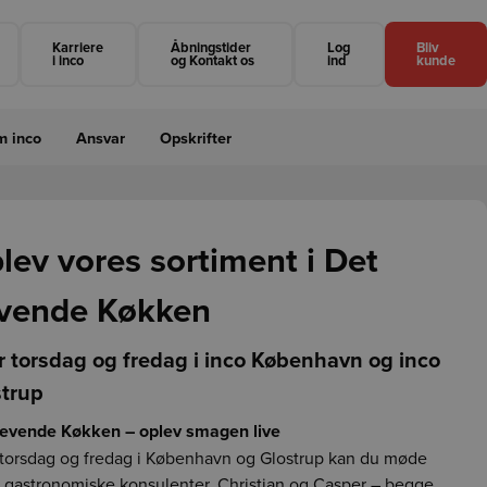
Karriere
Åbningstider
Log
Bliv
i inco
og Kontakt os
ind
kunde
 inco
Ansvar
Opskrifter
lev vores sortiment i Det
vende Køkken
Luk
r torsdag og fredag i inco København og inco
Næste
strup
Levende Køkken – oplev smagen live
torsdag og fredag i København og Glostrup kan du møde
 gastronomiske konsulenter, Christian og Casper – begge