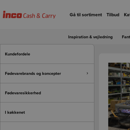
Gå til hovedindhold
Gå til forsiden
Gå til sortiment
Tilbud
Ka
Inspiration & vejledning
Fant
Gå til hovedindhold
Kundefordele
Fødevarebrands og koncepter
Toggle accordion menu 
Detaljevisning
bertel x museth - dansk charcuterie
Fødevaresikkerhed
Forrige
Dansk Gastro Kalv
I køkkenet