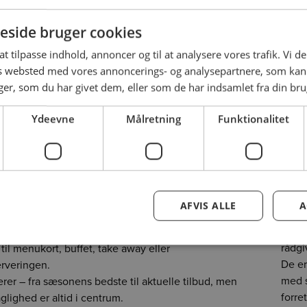
side bruger cookies
 at tilpasse indhold, annoncer og til at analysere vores trafik. Vi 
es websted med vores annoncerings- og analysepartnere, som k
r, som du har givet dem, eller som de har indsamlet fra din brug
Ydeevne
Målretning
Funktionalitet
magen før du køber
Gas
u køber – direkte i butikken
Fagfo
nde køkken
kan du som professionel smage på
Hos i
AFVIS ALLE
A
baggr
åvarer, specialiteter og nyheder – midt i indkøbet.
Vores
r smagsprøver på fødevarer fra vores sortiment og giver
rådgi
 til menukort, buffet, take away eller
De er
erveringen.
med s
erer – fra sæsonens bedste til aktuelle tilbud, men
forre
glighed er altid i centrum.