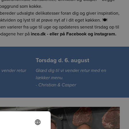
baggrund som kokke.
lbereder udvalgte delikatesser foran dig og giver inspiration,
ktviden og lyst til at prøve nyt af i dit eget køkken. 🍽
n varierer fra uge til uge og opdateres senest tirsdag op til
dagene her på
inco.dk
- eller på Facebook og instagram.
Torsdag d. 6. august
 vender retur
Glæd dig til vi vender retur med en
lækker menu.
- Christian & Casper
DANISH