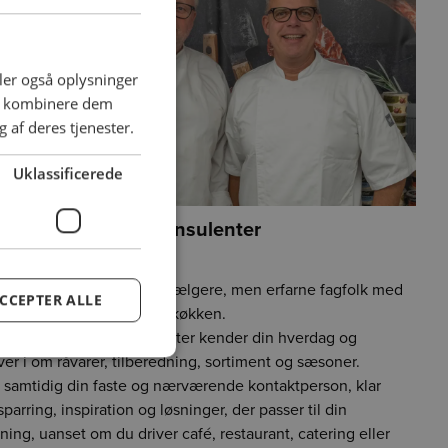
ENGLISH
deler også oplysninger
an kombinere dem
 af deres tjenester.
Uklassificerede
tronomiske salgskonsulenter
lk rådgiver fagfolk
nco møder du ikke bare sælgere, men erfarne fagfolk med
CCEPTER ALLE
und i det professionelle køkken.
 gastronomiske konsulenter kender din hverdag og
ver i om råvarer, tilberedning, sortiment og sæsoner.
 samtidig din faste og nærværende kontaktperson, klar
parring, inspiration og løsninger, der passer til din
tning, uanset om du driver café, restaurant, catering eller