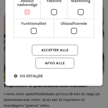
Absolut
Ydeevne
Målretning
nødvendige
Funktionalitet
Uklassificerede
ACCEPTER ALLE
AFVIS ALLE
VIS DETALJER
Inspiration til plantebaserede måltider
I vores store opskriftsdatabase på
inco.dk
kan du søge på
plantebaserede retter, så du kan få inspiration til
hverdagens "grønne" retter.