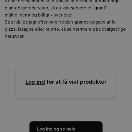
Vi har her sammensat et udvalg af de mest uundværlige
og kan være unøjagtig. Vi håber løbende at kunne forbedre
plantebaserede varer, så du kan servere et "grønt"
HMR
BOR
CGO
datakvaliteten. Det er et skridt i den rigtige retning og vi
måltid, nemt og billigt - hver dag!
håber at kunne give dig et mere oplyst valg, når du handler
Så er du på jagt efter varer til den grønne udgave af fx.
fødevarer.
pizza, lasagne eller burrito, så se nærmere på udvalget lige
Vi påtager os intet ansvar for de præsenterede data og den
herunder.
efterfølgende anvendelse heraf.
Log ind
for at få vist produkter
Log ind og se hele