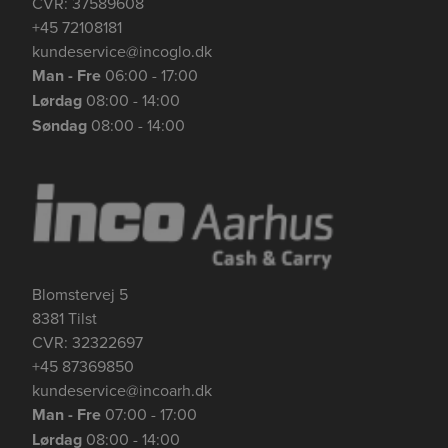
CVR: 37589608
+45 72108181
kundeservice@incoglo.dk
Man - Fre
06:00 - 17:00
Lørdag
08:00 - 14:00
Se mere her om beregningerne og værdierne
Genindlæs siden
Genindlæs
Genindlæs
Søndag
08:00 - 14:00
Blomstervej 5
8381 Tilst
CVR: 32322697
+45 87369850
kundeservice@incoarh.dk
Man - Fre
07:00 - 17:00
Lørdag
08:00 - 14:00