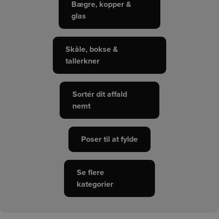
Bægre, kopper &
glas
Skåle, bokse &
tallerkner
Sortér dit affald
nemt
Poser til at fylde
Se flere
kategorier