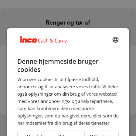
Rengør og tør af
Husk at vælge
afdeling
DANISH
ENGLISH
Denne hjemmeside bruger
cookies
Log ind
for at få vist produkter
Vi bruger cookies til at tilpasse indhold,
annoncer og til at analysere vores trafik. Vi deler
også oplysninger om din brug af vores websted
med vores annoncerings- og analysepartnere,
som kan kombinere dem med andre
oplysninger, som du har givet dem, eller som de
har indsamlet fra din brug af deres tjenester.
Se flere
kategorier