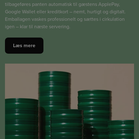
tilbageføres panten automatisk til gæstens ApplePay,
Google Wallet eller kreditkort – nemt, hurtigt og digitalt.
Emballagen vaskes professionelt og sættes i cirkulation
igen – klar til næste servering.
Læs mere