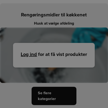
Vi påtager os intet ansvar for de præsenterede data og den
efterfølgende anvendelse heraf.
Rengøringsmidler til køkkenet
Husk at vælge afdeling
Log ind
for at få vist produkter
Se flere
kategorier