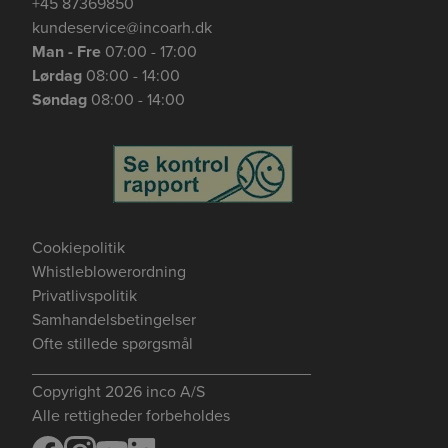
+45 87369850
kundeservice@incoarh.dk
Man - Fre
07:00 - 17:00
Lørdag
08:00 - 14:00
Søndag
08:00 - 14:00
Se mere her om beregningerne og værdierne
Genindlæs siden
Genindlæs
Genindlæs
Cookiepolitik
Whistleblowerordning
Privatlivspolitik
Samhandelsbetingelser
Ofte stillede spørgsmål
_______________________________
Copyright 2026 inco A/S
Alle rettigheder forbeholdes