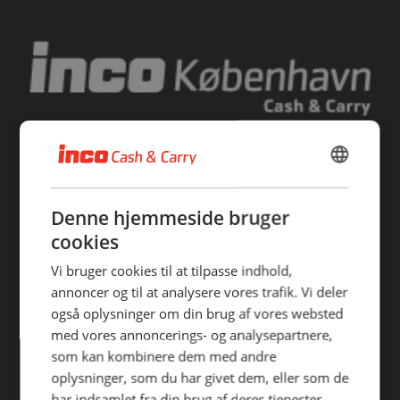
håber at kunne give dig et mere oplyst valg, når du handler
fødevarer.
Vi påtager os intet ansvar for de præsenterede data og den
efterfølgende anvendelse heraf.
Flæsketorvet 84 A
1711 København V
DANISH
CVR: 32322654
+45 33211421
ENGLISH
Denne hjemmeside bruger
inco@inco.dk
cookies
Man - Fre
06:00 - 17:00
Lørdag
06:00 - 14:00
Vi bruger cookies til at tilpasse indhold,
Søndag
08:00 - 14:00
annoncer og til at analysere vores trafik. Vi deler
også oplysninger om din brug af vores websted
med vores annoncerings- og analysepartnere,
som kan kombinere dem med andre
oplysninger, som du har givet dem, eller som de
har indsamlet fra din brug af deres tjenester.