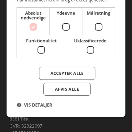
Ejby Industrivej 111
Absolut
Ydeevne
Målretning
nødvendige
2600 Glostrup
CVR: 37589608
+45 72108181
kundeservice@incoglo.dk
Funktionalitet
Uklassificerede
Man - Fre
06:00 - 17:00
Lørdag
08:00 - 14:00
Søndag
08:00 - 14:00
ACCEPTER ALLE
AFVIS ALLE
VIS DETALJER
Blomstervej 5
8381 Tilst
CVR: 32322697