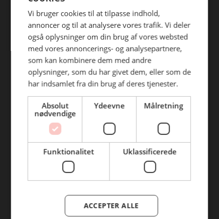
Vi bruger cookies til at tilpasse indhold,
Flæsketorvet 84 A
annoncer og til at analysere vores trafik. Vi deler
1711 København V
også oplysninger om din brug af vores websted
CVR: 32322654
med vores annoncerings- og analysepartnere,
+45 33211421
som kan kombinere dem med andre
inco@inco.dk
oplysninger, som du har givet dem, eller som de
Man - Fre
06:00 - 17:00
har indsamlet fra din brug af deres tjenester.
Lørdag
06:00 - 14:00
Absolut
Ydeevne
Målretning
Søndag
08:00 - 14:00
nødvendige
Funktionalitet
Uklassificerede
Ejby Industrivej 111
2600 Glostrup
ACCEPTER ALLE
CVR: 37589608