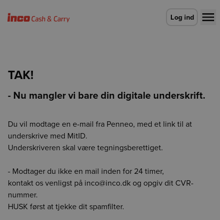
Gå til forsiden
Log ind
TAK!
- Nu mangler vi bare din digitale underskrift.
Du vil modtage en e-mail fra Penneo, med et link til at
underskrive med MitID.
Underskriveren skal være tegningsberettiget.
Vælg leveringsdag
Der skete en fejl
Login udløbet
CO2e-beregner
Detaljevisning
Vælg leveringsdag
Enhed findes ikke
Vælg afdeling for at fortsætte
Luk
Luk
Luk
- Modtager du ikke en mail inden for 24 timer,
Forrige
Næste
For at vise indholdet på siden skal du vælge en afdeling
kontakt os venligst på
inco@inco.dk
og opgiv dit CVR-
Det er ikke længere muligt at lægge varen i kurven med
Din session er udløbet. Log ind igen for at fortsætte med at
Værdien angiver, hvor mange kilo CO2/kuldioxid, der er
nummer.
enheden null. Genindlæs siden for at fortsætte.
lægge dine varer i kurven.
udledt ved fremskaffelse af 1 kg. drænvægt af den
HUSK først at tjekke dit spamfilter.
pågældende råvare.
BCA
BCK
BCS