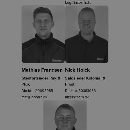
keg@incoarh.dk
Mathias Frandsen
Nick Holck
Stedfortræder Pak &
Salgsleder Kolonial &
Pluk
Frost
Direkte:
20693085
Direkte:
30383053
maf@incoarh.dk
nit@incoarh.dk