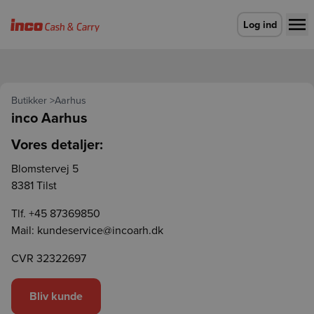
Gå til forsiden
Log ind
Butikker
>
Aarhus
inco
Aarhus
Vores detaljer:
Blomstervej 5
8381 Tilst
Tlf.
+45 87369850
Mail:
kundeservice@incoarh.dk
CVR 32322697
Bliv kunde