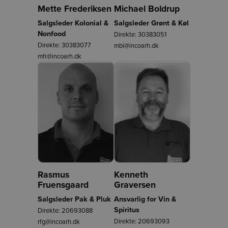
Mette Frederiksen
Michael Boldrup
Salgsleder Kolonial &
Salgsleder Grønt & Køl
Nonfood
Direkte:
30383051
Direkte:
30383077
mbi@incoarh.dk
mfr@incoarh.dk
Rasmus
Kenneth
Fruensgaard
Graversen
Salgsleder Pak & Pluk
Ansvarlig for Vin &
Spiritus
Direkte:
20693088
Direkte:
20693093
rfg@incoarh.dk