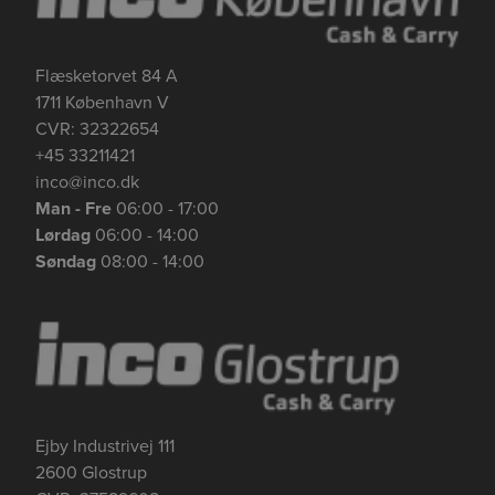
Flæsketorvet 84 A
1711 København V
CVR: 32322654
+45 33211421
inco@inco.dk
Man - Fre
06:00 - 17:00
Lørdag
06:00 - 14:00
Søndag
08:00 - 14:00
Se mere her om beregningerne og værdierne
Genindlæs siden
Genindlæs
Genindlæs
Ejby Industrivej 111
2600 Glostrup