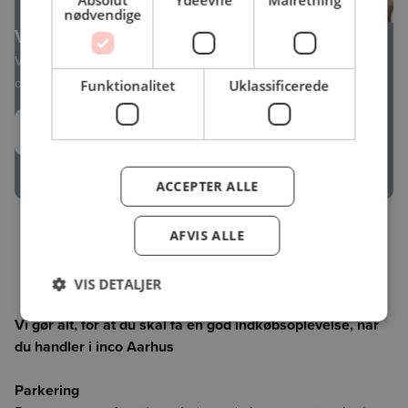
Absolut
Ydeevne
Målretning
nødvendige
Vil du søge uopfordret hos inco Aarhus
Vi modtager meget gerne din uopfordrede ansøgning. Vi glæder
os til at høre fra dig!
Funktionalitet
Uklassificerede
Søg uopfordret
ACCEPTER ALLE
AFVIS ALLE
Vi glæder os til at se dig i butikken!
VIS DETALJER
Vi gør alt, for at du skal få en god indkøbsoplevelse, når
du handler i inco Aarhus
Parkering