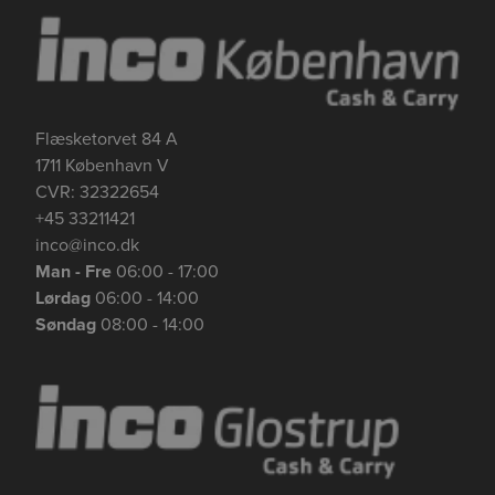
Flæsketorvet 84 A
1711 København V
CVR: 32322654
+45 33211421
inco@inco.dk
Man - Fre
06:00 - 17:00
Lørdag
06:00 - 14:00
Se mere her om beregningerne og værdierne
Genindlæs siden
Genindlæs
Genindlæs
Søndag
08:00 - 14:00