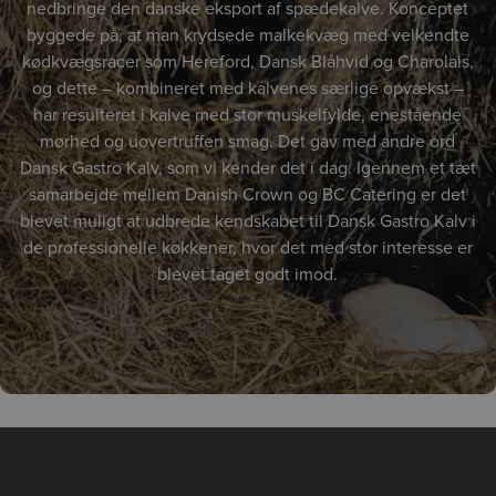
nedbringe den danske eksport af spædekalve. Konceptet
byggede på, at man krydsede malkekvæg med velkendte
kødkvægsracer som Hereford, Dansk Blåhvid og Charolais,
og dette – kombineret med kalvenes særlige opvækst –
har resulteret i kalve med stor muskelfylde, enestående
mørhed og uovertruffen smag. Det gav med andre ord
Dansk Gastro Kalv, som vi kender det i dag. Igennem et tæt
samarbejde mellem Danish Crown og BC Catering er det
blevet muligt at udbrede kendskabet til Dansk Gastro Kalv i
de professionelle køkkener, hvor det med stor interesse er
blevet taget godt imod.