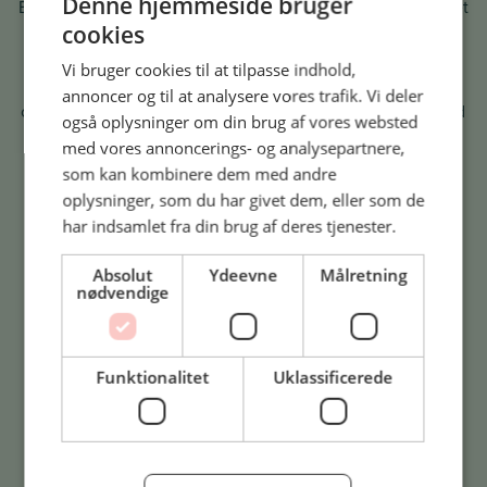
Denne hjemmeside bruger
Bliv klogere på Dansk Gastro Kalv og få det hele serveret ét
cookies
sted.
I kataloget finder du både historien om Dansk Gastro Kalv
Vi bruger cookies til at tilpasse indhold,
og hvorfor mærket har 2 dyrevelfærdshjerter,
annoncer og til at analysere vores trafik. Vi deler
opskriftsinspiration og gode tips til, hvordan du får mest ud
også oplysninger om din brug af vores websted
af den udskæring du tager med på vognen.
med vores annoncerings- og analysepartnere,
som kan kombinere dem med andre
oplysninger, som du har givet dem, eller som de
Gå til katalog
har indsamlet fra din brug af deres tjenester.
Absolut
Ydeevne
Målretning
nødvendige
Funktionalitet
Uklassificerede