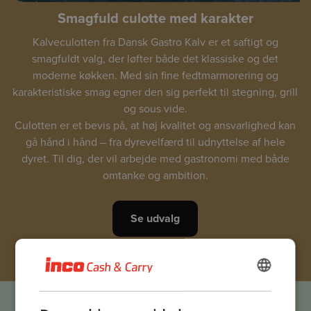
Smagfuld culotte med karakter
Kalveculotten fra Dansk Gastro Kalv er et saftigt og
smagfuldt valg, der løfter både det klassiske og det
moderne køkken. Med sin fine fedtmarmorering og
karakteristiske smag egner den sig perfekt til stegning, grill
og sous vide.
Culotten er et bevis på, at høj kvalitet og ansvarlighed kan
gå hånd i hånd – fra dyrevelfærd til udnyttelse af hele
dyret. Til dig, der vil arbejde med gastronomi med både
omtanke og ambition.
Se udvalg
DANISH
Dyk ned i smagen, historien og håndværket
ENGLISH